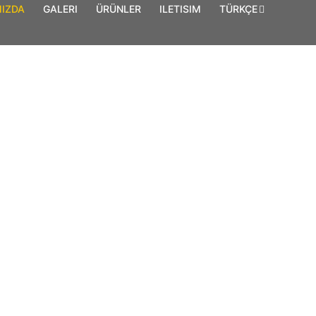
MIZDA
GALERI
ÜRÜNLER
ILETISIM
TÜRKÇE