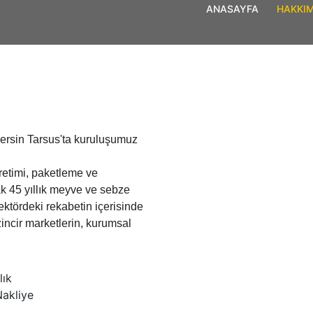
ANASAYFA
HAKKI
ersin Tarsus'ta kuruluşumuz
retimi, paketleme ve
ak 45 yıllık meyve ve sebze
ektördeki rekabetin içerisinde
incir marketlerin, kurumsal
lık
Nakliye