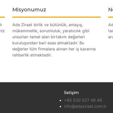
Misyonumuz
N
lı
Ada Ziraat birlik ve bütünlük, anlayış,
Ad
miz
mükemmellik, sorumluluk, yaratıcılık gibi
ta
unsurları temel alan birtakım değerleri
ar
kuruluşundan beri esas almaktadır. Bu
değerler tüm firmalara alınan her iş kararına
rehberlik etmektedir.
İletişim
+90 530 527 49 49
info@adaziraat.com.tr